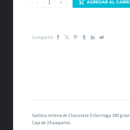
-
+

AGREGAR AL CARR
ElGorriaga
180
gramos
-
Galleta
Compartir:
rellena
de
crema
de
chocolate
-
Caja
de
24
unidades
Galleta rellena de Chocolate ElGorriaga 180 gra
cantidad
Caja de 24 paquetes