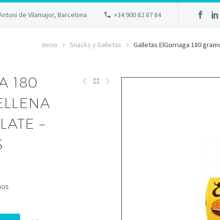
Antoni de Vilamajor, Barcelona
+34 900 82 87 84
Inicio
Snacks y Galletas
Galletas ElGorriaga 180 gram
A 180
ELLENA
ATE –
S
mos