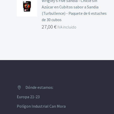
Wrigley's Five Sandia - Chicle sin
Azúcar en Cubitos sabor a Sandia
(Turbullence) - Paquete de 6 estuches
de 30 cubos
27,00
€
IVA incluido
Dónde estamos:


Europa 21-23
Polígon Industrial Can Mora