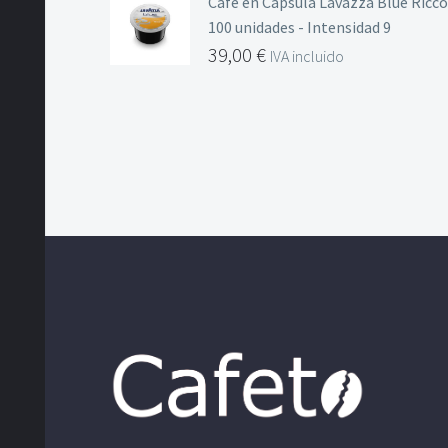
Café en Cápsula Lavazza Blue Ricco
100 unidades - Intensidad 9
39,00
€
IVA incluido