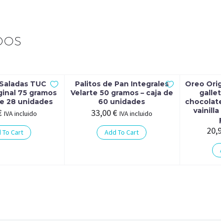
DOS
 Saladas TUC
Palitos de Pan Integrales
Oreo Orig
ginal 75 gramos
Velarte 50 gramos – caja de
gallet
de 28 unidades
60 unidades
chocolat
vainill
€
33,00
€
IVA incluido
IVA incluido
20,
 To Cart
Add To Cart