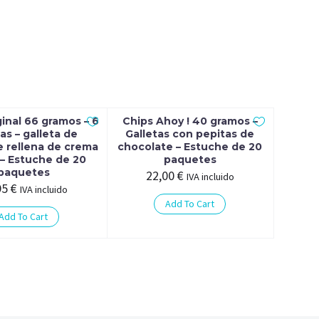
inal 66 gramos – 6
Chips Ahoy ! 40 gramos –
as – galleta de
Galletas con pepitas de
e rellena de crema
chocolate – Estuche de 20
a – Estuche de 20
paquetes
paquetes
22,00
€
IVA incluido
95
€
IVA incluido
Add To Cart
Add To Cart