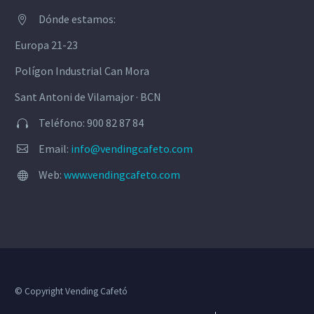
Dónde estamos:


Europa 21-23
Polígon Industrial Can Mora
Sant Antoni de Vilamajor · BCN
Teléfono: 900 82 87 84


Email:
info@vendingcafeto.com


Web:
www.vendingcafeto.com


© Copyright Vending Cafetó