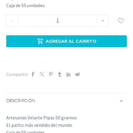
Caja de 55 unidades
Artesanas
-
+

Velarte
Pipas
50

AGREGAR AL CARRITO
gramos
-
pan
de
Compartir:
pipas
original
-
Caja
DESCRIPCIÓN
de
55
Artesanas Velarte Pipas 50 gramos
bolsas
El palito más vendido del mundo
cantidad
Caja de 55 unidades