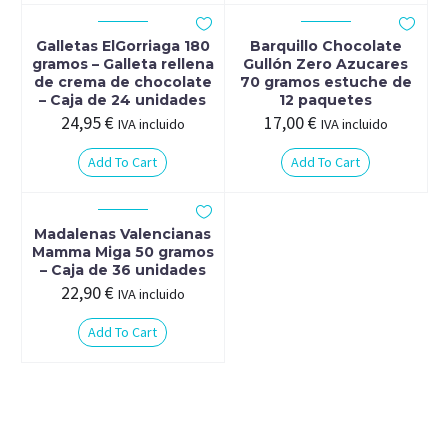
Galletas ElGorriaga 180
Barquillo Chocolate
gramos – Galleta rellena
Gullón Zero Azucares
de crema de chocolate
70 gramos estuche de
– Caja de 24 unidades
12 paquetes
24,95
€
17,00
€
IVA incluido
IVA incluido
Add To Cart
Add To Cart
Madalenas Valencianas
Mamma Miga 50 gramos
– Caja de 36 unidades
22,90
€
IVA incluido
Add To Cart