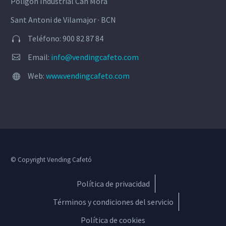
Polígon Industrial Can Mora
Sant Antoni de Vilamajor · BCN
Teléfono: 900 82 87 84


Email:
info@vendingcafeto.com


Web:
www.vendingcafeto.com


© Copyright Vending Cafetó
Política de privacidad
Términos y condiciones del servicio
Política de cookies