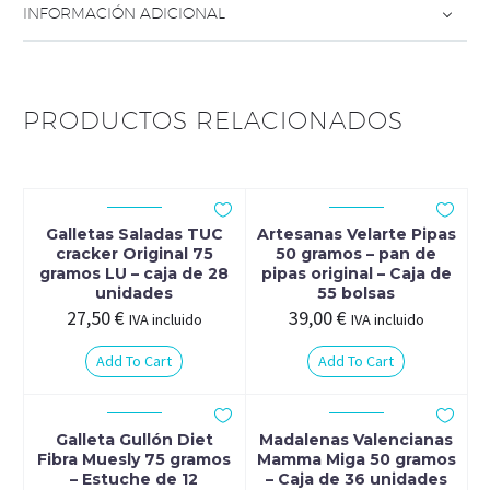
INFORMACIÓN ADICIONAL
PRODUCTOS RELACIONADOS
Galletas Saladas TUC
Artesanas Velarte Pipas
cracker Original 75
50 gramos – pan de
gramos LU – caja de 28
pipas original – Caja de
unidades
55 bolsas
27,50
€
39,00
€
IVA incluido
IVA incluido
Add To Cart
Add To Cart
Galleta Gullón Diet
Madalenas Valencianas
Fibra Muesly 75 gramos
Mamma Miga 50 gramos
– Estuche de 12
– Caja de 36 unidades