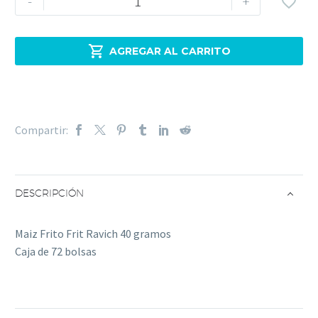
-
+

Blando
Frit
Ravich

AGREGAR AL CARRITO
sabor
BBQ
40
gramos
Compartir:
-
Caja
de
72
DESCRIPCIÓN
bolsas
cantidad
Maiz Frito Frit Ravich 40 gramos
Caja de 72 bolsas