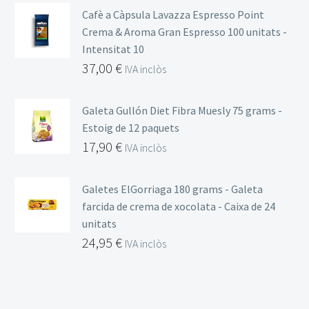
Cafè a Càpsula Lavazza Espresso Point
Crema & Aroma Gran Espresso 100 unitats -
Intensitat 10
37,00
€
IVA inclòs
Galeta Gullón Diet Fibra Muesly 75 grams -
Estoig de 12 paquets
17,90
€
IVA inclòs
Galetes ElGorriaga 180 grams - Galeta
farcida de crema de xocolata - Caixa de 24
unitats
24,95
€
IVA inclòs