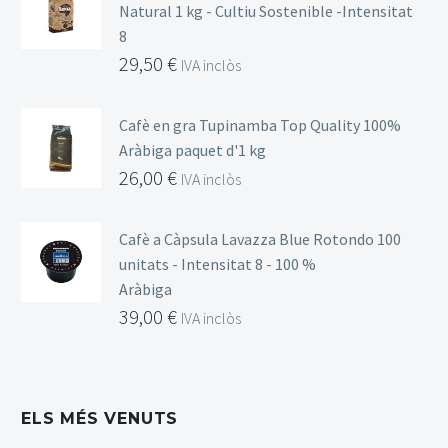
Natural 1 kg - Cultiu Sostenible -Intensitat
8
29,50
€
IVA inclòs
Cafè en gra Tupinamba Top Quality 100%
Aràbiga paquet d'1 kg
26,00
€
IVA inclòs
Cafè a Càpsula Lavazza Blue Rotondo 100
unitats - Intensitat 8 - 100 %
Aràbiga
39,00
€
IVA inclòs
ELS MÉS VENUTS