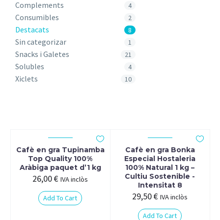
Complements
4
Consumibles
2
Destacats
8
Sin categorizar
1
Snacks i Galetes
21
Solubles
4
Xiclets
10
Cafè en gra Tupinamba
Cafè en gra Bonka
Top Quality 100%
Especial Hostaleria
Aràbiga paquet d’1 kg
100% Natural 1 kg –
Cultiu Sostenible -
26,00
€
IVA inclòs
Intensitat 8
29,50
€
IVA inclòs
Add To Cart
Add To Cart