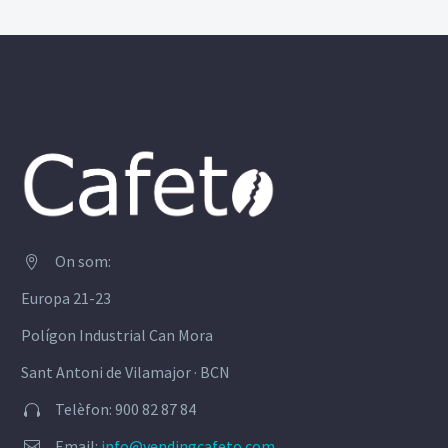
On som:


Europa 21-23
Polígon Industrial Can Mora
Sant Antoni de Vilamajor · BCN
Telèfon: 900 82 87 84


Email:
info@vendingcafeto.com

