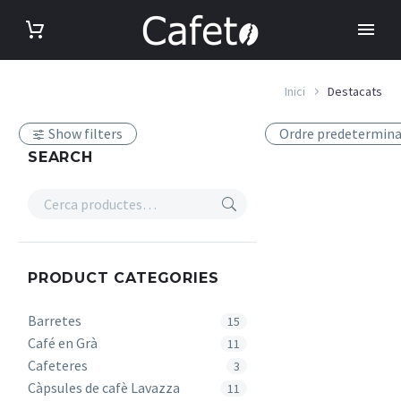
Inici
Destacats
Show filters
Ordre predetermin
SEARCH
PRODUCT CATEGORIES
Barretes
15
Café en Grà
11
Cafeteres
3
Càpsules de cafè Lavazza
11