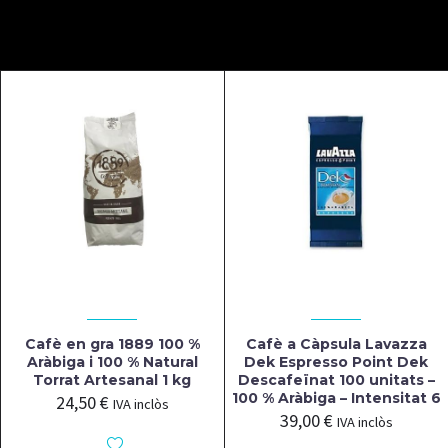
Cafè en gra 1889 100 %
Cafè a Càpsula Lavazza
Aràbiga i 100 % Natural
Dek Espresso Point Dek
Torrat Artesanal 1 kg
Descafeïnat 100 unitats –
100 % Aràbiga – Intensitat 6
24,50
€
IVA inclòs
39,00
€
IVA inclòs