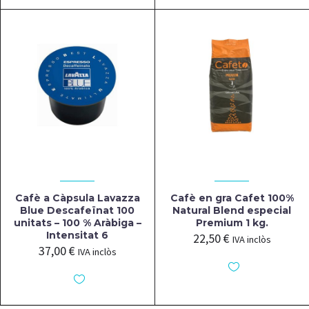
Cafè a Càpsula Lavazza
Cafè en gra Cafet 100%
Blue Descafeïnat 100
Natural Blend especial
unitats – 100 % Aràbiga –
Premium 1 kg.
Intensitat 6
22,50
€
IVA inclòs
37,00
€
IVA inclòs