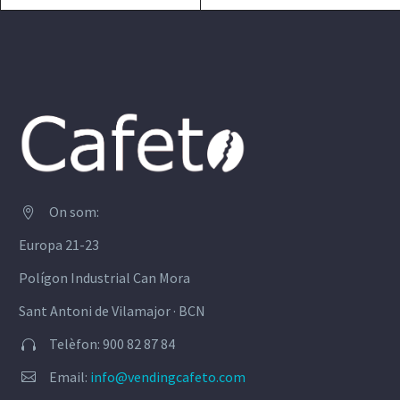
On som:


Europa 21-23
Polígon Industrial Can Mora
Sant Antoni de Vilamajor · BCN
Telèfon: 900 82 87 84


Email:
info@vendingcafeto.com

