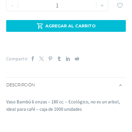
Vaso
-
+

Bambú
6
onzas

AGREGAR AL CARRITO
-
180
cc.
-
Compartir:
Ecológico,
no
es
un
DESCRIPCIÓN
arbol,
ideal
Vaso Bambú 6 onzas – 180 cc. – Ecológico, no es un arbol,
para
ideal para café – caja de 1000 unidades
café
-
caja