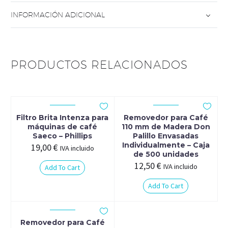
de
INFORMACIÓN ADICIONAL
1000
unidades
cantidad
PRODUCTOS RELACIONADOS
Filtro Brita Intenza para
Removedor para Café
máquinas de café
110 mm de Madera Don
Saeco – Phillips
Palillo Envasadas
Individualmente – Caja
19,00
€
IVA incluido
de 500 unidades
12,50
€
IVA incluido
Add To Cart
Add To Cart
Removedor para Café