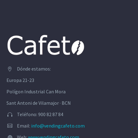
Dónde estamos:


Europa 21-23
Polígon Industrial Can Mora
Sant Antoni de Vilamajor · BCN
Teléfono: 900 82 87 84


Email:
info@vendingcafeto.com


Web:
www.vendingcafeto.com

