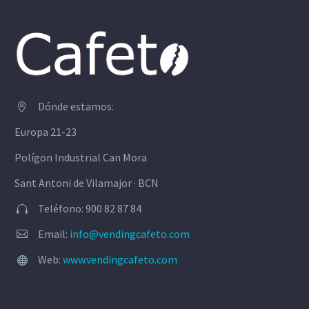
Dónde estamos:


Europa 21-23
Polígon Industrial Can Mora
Sant Antoni de Vilamajor · BCN
Teléfono: 900 82 87 84


Email:
info@vendingcafeto.com


Web:
www.vendingcafeto.com

