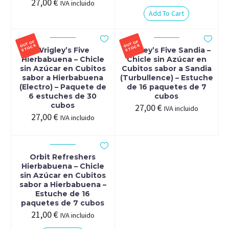
27,00
€
IVA incluido
Add To Cart
OUT
OF
ST
O
OUT
OF
ST
O
CK
CK
Wrigley’s Five
Wrigley’s Five Sandia –
Hierbabuena – Chicle
Chicle sin Azúcar en
sin Azúcar en Cubitos
Cubitos sabor a Sandia
sabor a Hierbabuena
(Turbullence) – Estuche
(Electro) – Paquete de
de 16 paquetes de 7
6 estuches de 30
cubos
cubos
27,00
€
IVA incluido
27,00
€
IVA incluido
Orbit Refreshers
Hierbabuena – Chicle
sin Azúcar en Cubitos
sabor a Hierbabuena –
Estuche de 16
paquetes de 7 cubos
21,00
€
IVA incluido