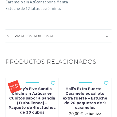
Caramelo sin Azúcar sabor a Menta
latas
Estuche de 12 latas de 50 mints
de
50
grageas
cantidad
INFORMACIÓN ADICIONAL
PRODUCTOS RELACIONADOS
OUT
OF
ST
O
CK
Wrigley’s Five Sandia –
Hall’s Extra Fuerte –
Chicle sin Azúcar en
Caramelo eucalipto
Cubitos sabor a Sandia
extra fuerte – Estuche
(Turbullence) –
de 20 paquetes de 9
Paquete de 6 estuches
caramelos
de 30 cubos
20,00
€
IVA incluido