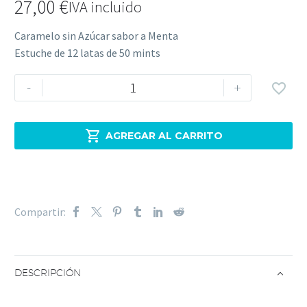
27,00
€
IVA incluido
Caramelo sin Azúcar sabor a Menta
Estuche de 12 latas de 50 mints
Smint
-
+

Tin
Menta
-

AGREGAR AL CARRITO
Caramelo
sin
Azúcar
sabor
Compartir:
a
Menta
super
refrescante
DESCRIPCIÓN
-
12