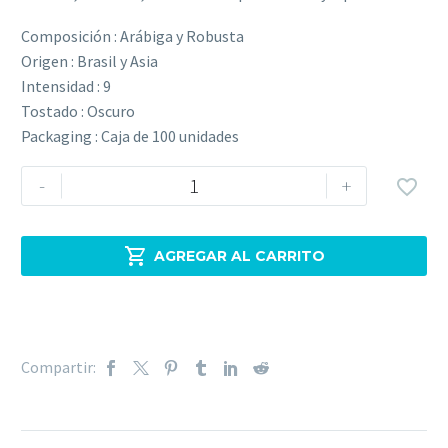
Composición : Arábiga y Robusta
Origen : Brasil y Asia
Intensidad : 9
Tostado : Oscuro
Packaging : Caja de 100 unidades
Café
-
+

en
grano
Lavazza

AGREGAR AL CARRITO
Gusto
Pieno
1
kg
Compartir:
-
100
%