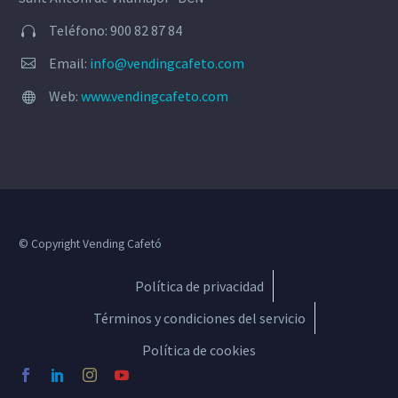
Teléfono: 900 82 87 84


Email:
info@vendingcafeto.com


Web:
www.vendingcafeto.com


© Copyright Vending Cafetó
Política de privacidad
Términos y condiciones del servicio
Política de cookies